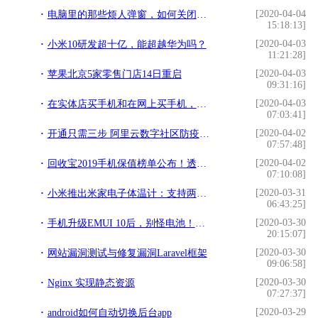
[2020-04-04
电脑里的那些烦人弹窗，如何关闭或者删除？
15:18:13]
[2020-04-03
小米10研发超十亿，能超越华为吗？
11:21:28]
[2020-04-03
苹果北京5家零售门店14日重启
09:31:16]
[2020-04-03
在实体店买手机和在网上买手机，到底有啥区别？看完瞬间明白了
07:03:41]
[2020-04-02
开通只需三步 阿里云数字社区防疫系统已服务数百小区
07:57:48]
[2020-04-02
回收宝2019手机保值榜单公布！透露2020手机市场趋势
07:10:08]
[2020-03-31
小米推出米家电子体温计：支持两种测温模式，配智能收纳盒
06:43:25]
[2020-03-30
手机升级EMUI 10后，别怪电池！都是这些设置“惹的祸”！
20:15:07]
[2020-03-30
网站漏洞测试与修复漏洞Laravel框架
09:06:58]
[2020-03-30
Nginx 实现静态资源
07:27:37]
[2020-03-29
android如何自动切换后台app