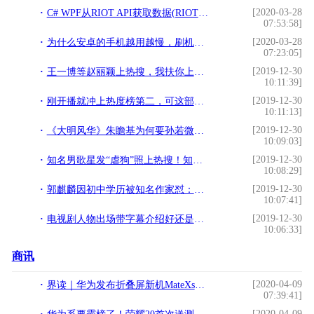
[2020-03-28
C# WPF从RIOT API获取数据(RIOT代表作品《英雄联盟》)
07:53:58]
[2020-03-28
为什么安卓的手机越用越慢，刷机也不行，是 CPU 老化吗？
07:23:05]
[2019-12-30
王一博等赵丽颖上热搜，我扶你上阶梯，以后《有翡》花路也一起走
10:11:39]
[2019-12-30
刚开播就冲上热度榜第二，可这部新剧前面两集就玩崩
10:11:13]
[2019-12-30
《大明风华》朱瞻基为何要孙若微做嫔？胡善祥成二人爱情的牺牲品
10:09:03]
[2019-12-30
知名男歌星发“虐狗”照上热搜！知道真相的我：？
10:08:29]
[2019-12-30
郭麒麟因初中学历被知名作家怼：不觉得难为情吗？
10:07:41]
[2019-12-30
电视剧人物出场带字幕介绍好还是不好？
10:06:33]
商讯
[2020-04-09
界读｜华为发布折叠屏新机MateXs，国产屏追赶三星的脚步有待加快
07:39:41]
[2020-04-09