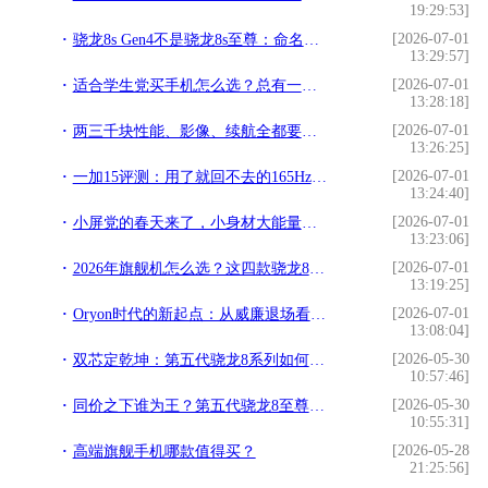
19:29:53]
[2026-07-01
骁龙8s Gen4不是骁龙8s至尊：命名背后的技术真相
13:29:57]
[2026-07-01
适合学生党买手机怎么选？总有一款适合你
13:28:18]
[2026-07-01
两三千块性能、影像、续航全都要？真我Neo8：安排！
13:26:25]
[2026-07-01
一加15评测：用了就回不去的165Hz，游戏党这次真的赢了
13:24:40]
[2026-07-01
小屏党的春天来了，小身材大能量旗舰手机推荐
13:23:06]
[2026-07-01
2026年旗舰机怎么选？这四款骁龙8至尊版机型各有绝活
13:19:25]
[2026-07-01
Oryon时代的新起点：从威廉退场看高通的计算平台化能力
13:08:04]
[2026-05-30
双芯定乾坤：第五代骁龙8系列如何重塑2026年高端手机市场
10:57:46]
[2026-05-30
同价之下谁为王？第五代骁龙8至尊版断崖式领先
10:55:31]
[2026-05-28
高端旗舰手机哪款值得买？
21:25:56]