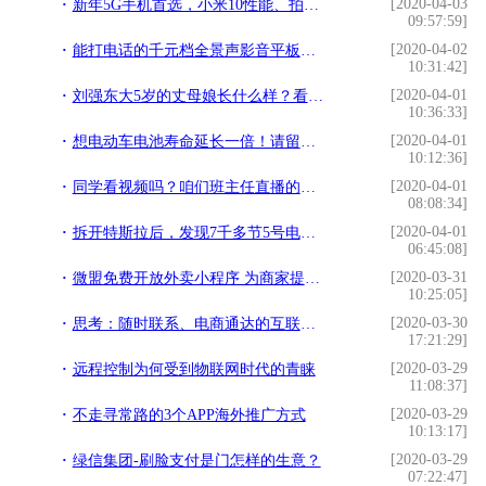
[2020-04-03
新年5G手机首选，小米10性能、拍照全面领先其他手机
09:57:59]
[2020-04-02
能打电话的千元档全景声影音平板，8英寸LTE版华为荣耀平板5
10:31:42]
[2020-04-01
刘强东大5岁的丈母娘长什么样？看到照片后，网友称：十分惊艳
10:36:33]
[2020-04-01
想电动车电池寿命延长一倍！请留意以下几点
10:12:36]
[2020-04-01
同学看视频吗？咱们班主任直播的那种
08:08:34]
[2020-04-01
拆开特斯拉后，发现7千多节5号电池，车主：怎么感觉被骗了？
06:45:08]
[2020-03-31
微盟免费开放外卖小程序 为商家提供会员运营系统
10:25:05]
[2020-03-30
思考：随时联系、电商通达的互联网时代，未来我们将如何过春节？
17:21:29]
[2020-03-29
远程控制为何受到物联网时代的青睐
11:08:37]
[2020-03-29
不走寻常路的3个APP海外推广方式
10:13:17]
[2020-03-29
绿信集团-刷脸支付是门怎样的生意？
07:22:47]