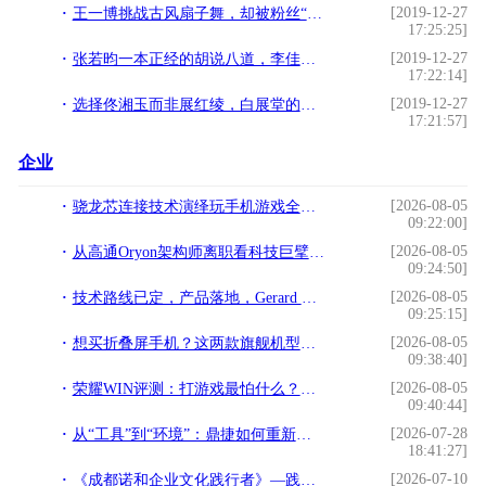
[2019-12-27
王一博挑战古风扇子舞，却被粉丝“警告”，看见他脚上穿的什么？
17:25:25]
[2019-12-27
张若昀一本正经的胡说八道，李佳琦竟然信了哈哈
17:22:14]
[2019-12-27
选择佟湘玉而非展红绫，白展堂的选择反映了众多男人的内心
17:21:57]
企业
[2026-08-05
骁龙芯连接技术演绎玩手机游戏全新体验
09:22:00]
[2026-08-05
从高通Oryon架构师离职看科技巨擘的体系化韧性
09:24:50]
[2026-08-05
技术路线已定，产品落地，Gerard Williams离职影响有限
09:25:15]
[2026-08-05
想买折叠屏手机？这两款旗舰机型可能是2026年的标准答案
09:38:40]
[2026-08-05
荣耀WIN评测：打游戏最怕什么？这台手机治好了我的焦虑
09:40:44]
[2026-07-28
从“工具”到“环境”：鼎捷如何重新定义AI原生企业基础设施
18:41:27]
[2026-07-10
《成都诺和企业文化践行者》—践行文化，榜样力量