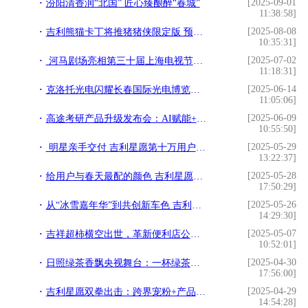
[2025-09-01
汾阳清香润“北国” 匠心臻酿醉“春城”
11:38:58]
[2025-08-08
吉利熊猫卡丁将推猪猪侠限定版 预计8月中旬首发上市
10:35:31]
[2025-07-02
河马剧场亮相第三十届上海电视节，官宣“合伙人计划”重磅升级
11:18:31]
[2025-06-14
克洛托光电闪耀长春国际光电博览会，以创新技术赋能光学产业发展
11:05:06]
[2025-06-09
高途考研产品升级发布会：AI赋能+OMO闭环，打造“科学备考”新生态
10:55:50]
[2025-05-29
明星亲手交付 吉利星愿第十万用户获躺平礼包
13:22:37]
[2025-05-28
给用户与春天最配的颜色 吉利星愿新推“天真蓝+星空灰”车色
17:50:29]
[2025-05-26
从“冰雪嘉年华”到共创新车色 吉利星愿凭借“年轻化”卖爆
14:29:30]
[2025-05-07
吉祥超柿横空出世，革新便利店公开透明开店新模式​
10:52:01]
[2025-04-30
日照绿茶香飘央视舞台：一杯绿茶里的匠心与山海情怀
17:56:00]
[2025-04-29
吉利星愿双拳出击：跨界宠粉+产品实力斩获下一季度销冠
14:54:28]