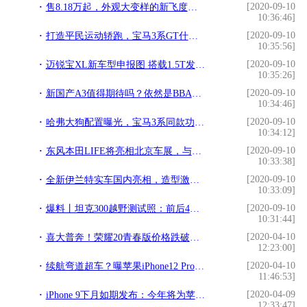
[2020-09-10
售8.18万起，外观大变样的新飞度，终于能“男女通吃”？
10:36:46]
[2020-09-10
打造平民运动轿跑，宝马3系GT什么版本，最值得入手？
10:35:56]
[2020-09-10
迈锐宝XL新车型申报图 搭载1.5T发动机
10:35:26]
[2020-09-10
新国产A3值得期待吗？依然是BBA中最划算的轿车？
10:34:46]
[2020-09-10
哈弗大狗配置曝光，宝马3系同款功能，预售12.5万元，9月底上市
10:34:12]
[2020-09-10
东风本田LIFE将亮相北京车展，与姊妹车型飞度有多大差异？
10:33:38]
[2020-09-10
全新伊兰特实车国内亮相，造型激进，内搭一体双连屏
10:33:09]
[2020-09-10
爆料丨坦克300越野测试照：前后4个拖车钩，城市版爬山很牛
10:31:44]
[2020-04-10
喜大普奔！荣耀20青春版价格跌破千元，网友：这次终于可以入手了
12:23:00]
[2020-04-10
续航弯道超车？曝苹果iPhone12 Pro有望搭载40W“GaN充电器”
11:46:53]
[2020-04-09
iPhone 9下月如期发布：今年将为苹果带来840亿元收入
12:33:47]