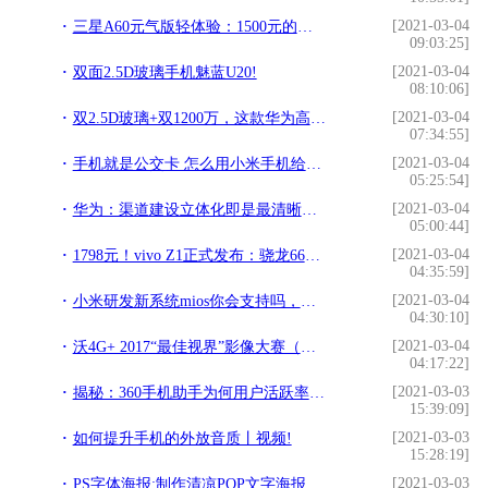
[2021-03-04
三星A60元气版轻体验：1500元的骁龙675到底香不香？!
09:03:25]
[2021-03-04
双面2.5D玻璃手机魅蓝U20!
08:10:06]
[2021-03-04
双2.5D玻璃+双1200万，这款华为高颜值手机已降至最低价1799!
07:34:55]
[2021-03-04
手机就是公交卡 怎么用小米手机给公交卡充值？!
05:25:54]
[2021-03-04
华为：渠道建设立体化即是最清晰的方向!
05:00:44]
[2021-03-04
1798元！vivo Z1正式发布：骁龙660+刘海屏！!
04:35:59]
[2021-03-04
小米研发新系统mios你会支持吗，搭在手机上!
04:30:10]
[2021-03-04
沃4G+ 2017“最佳视界”影像大赛（主题：激情假日）网络票选揭晓!
04:17:22]
[2021-03-03
揭秘：360手机助手为何用户活跃率半年来直线提升！!
15:39:09]
[2021-03-03
如何提升手机的外放音质丨视频!
15:28:19]
[2021-03-03
PS字体海报:制作清凉POP文字海报图片!