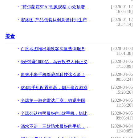
[2026-01-12
“荷尔蒙霜SPA”现象观察 小众顶奢如何悄然定义精英女性“抗衰”新标准？
16:05:18]
[2026-01-12
宏洛图-产品包装从创意设计到生产的完整流程
12:34:14]
美食
[2020-04-08
百度地图推出地铁客流量查询服务
11:01:38]
[2020-04-06
6分钟赚1000亿，马云投资人孙正义：战略上输了，再努力也不能赢
17:33:09]
[2020-04-06
原来小米手机隐藏黑科技这么多！开启这个设置，还能保护眼睛
08:58:24]
[2020-04-05
这4款手机配置虽高，却不建议游戏玩家入手，毫无性价比
15:20:26]
[2020-04-05
全球第一激光雷达厂商：败退中国
11:56:20]
[2020-04-05
全球公认拍照最好的3款手机，堪比专业大片！!性能与颜值兼具
09:06:41]
[2020-04-04
滴水不进！三款防水最好的手机，你有在用吗？
11:49:05]