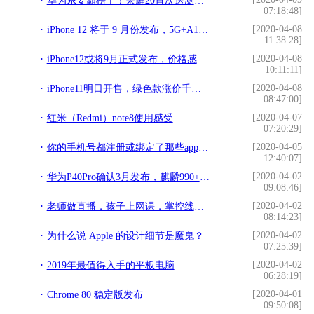
华为系要霸榜了！荣耀20首次送测DXO，网友：不给友商活路
07:18:48]
[2020-04-08
iPhone 12 将于 9 月份发布，5G+A14+iOS 14
11:38:28]
[2020-04-08
iPhone12或将9月正式发布，价格感人，这才是苹果的真正水平
10:11:11]
[2020-04-08
iPhone11明日开售，绿色款涨价千元，其余款却全跌破官方定价
08:47:00]
[2020-04-07
红米（Redmi）note8使用感受
07:20:29]
[2020-04-05
你的手机号都注册或绑定了那些app和网站？这里教你几个查询方法
12:40:07]
[2020-04-02
华为P40Pro确认3月发布，麒麟990+超级光变+大电池，价格更感人
09:08:46]
[2020-04-02
老师做直播，孩子上网课，掌控线上学习就靠这个平板电脑了
08:14:23]
[2020-04-02
为什么说 Apple 的设计细节是魔鬼？
07:25:39]
[2020-04-02
2019年最值得入手的平板电脑
06:28:19]
[2020-04-01
Chrome 80 稳定版发布
09:50:08]