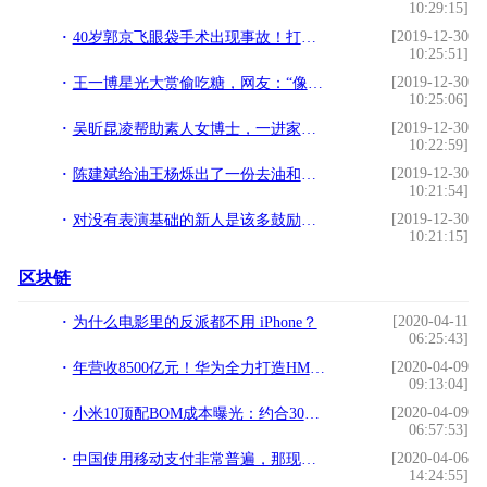
10:29:15]
[2019-12-30
40岁郭京飞眼袋手术出现事故！打个喷嚏刀口裂开，节目录一半离开
10:25:51]
[2019-12-30
王一博星光大赏偷吃糖，网友：“像极了上课偷吃的你！”
10:25:06]
[2019-12-30
吴昕昆凌帮助素人女博士，一进家就质疑：这是女孩子的房间？
10:22:59]
[2019-12-30
陈建斌给油王杨烁出了一份去油和育儿指南，请查收
10:21:54]
[2019-12-30
对没有表演基础的新人是该多鼓励，但捧杀就不好了
10:21:15]
区块链
[2020-04-11
为什么电影里的反派都不用 iPhone？
06:25:43]
[2020-04-09
年营收8500亿元！华为全力打造HMS生态系统，摆脱对谷歌的依赖
09:13:04]
[2020-04-09
小米10顶配BOM成本曝光：约合3088元 雷军真心“交朋友”
06:57:53]
[2020-04-06
中国使用移动支付非常普遍，那现金到哪里去了？这些你应该知道
14:24:55]