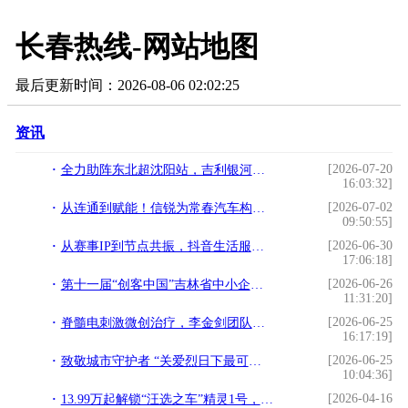
长春热线-网站地图
最后更新时间：2026-08-06 02:02:25
资讯
[2026-07-20
全力助阵东北超沈阳站，吉利银河甲醇电混车型实力圈粉
16:03:32]
[2026-07-02
从连通到赋能！信锐为常春汽车构建高可靠、高安全的数智化网络
09:50:55]
[2026-06-30
从赛事IP到节点共振，抖音生活服务借东北超撬动东北淡季消费
17:06:18]
[2026-06-26
第十一届“创客中国”吉林省中小企业创新创业大赛开启报名
11:31:20]
[2026-06-25
脊髓电刺激微创治疗，李金剑团队成功救治多名重度昏迷患者
16:17:19]
[2026-06-25
致敬城市守护者 “关爱烈日下最可爱的人”公益行动正式启动
10:04:36]
[2026-04-16
13.99万起解锁“汪选之车”精灵1号，smart宠物季多重礼遇，助你轻松与宠同行