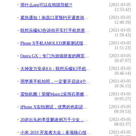
[2021-03-05
用什么app可以在韩国导航?!
12:53:42]
[2021-03-05
紧急通知！南昌口罩预约开通查询通道！看看你排第几!
12:40:19]
[2021-03-05
联想乐檬K3告诉你开车打手机危害有多大？!
11:59:43]
[2021-03-05
Phone X手机AMOLED屏幕测试报告及具体参数数据!
11:51:23]
[2021-03-05
Opera GX：专门为游戏研发的网页浏览器!
10:47:07]
[2021-03-05
大神发力安卓8.0：联想乐檬K3手机吃上奥利奥!
10:46:14]
[2021-03-05
用苹果手机拍照，一定要开启这4个逆天功能，效果堪比单反!
10:36:15]
[2021-03-05
震惊机圈！荣耀Magic2采用石墨烯散热技术，售价仅3799元起!
10:05:27]
[2021-03-05
iPhone X实拍测试，优秀的色彩还原和细节表现让其成为王者!
09:59:53]
[2021-03-05
20岁出头的李亚鹏迷倒万千少女，现独自照顾女儿，沧桑成大叔！!
08:03:37]
[2021-03-05
小米 2019 开发者大会：多项核心技术、产品及开源项目发布新版本!