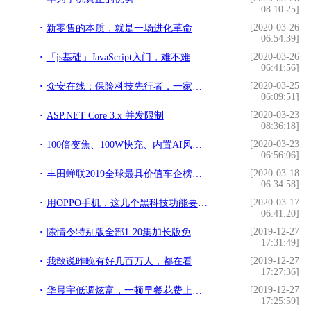
08:10:25]
[2020-03-26
新零售的本质，就是一场进化革命
06:54:39]
[2020-03-26
「js基础」JavaScript入门，难不难你来说
06:41:56]
[2020-03-25
众安在线：保险科技先行者，一家在全国没有任何网点的保险公司
06:09:51]
[2020-03-23
ASP.NET Core 3.x 并发限制
08:36:18]
[2020-03-23
100倍变焦、100W快充、内置AI风扇，2020年智能手机是要疯？
06:56:06]
[2020-03-18
丰田蝉联2019全球最具价值车企榜首 特斯拉突进前十
06:34:58]
[2020-03-17
用OPPO手机，这几个黑科技功能要知道，让你的手机更加好用
06:41:20]
[2019-12-27
陈情令特别版全部1-20集加长版免费看地址 陈情令特别版在线观看
17:31:49]
[2019-12-27
我敢说昨晚有好几百万人，都在看这部老电影
17:27:36]
[2019-12-27
华晨宇低调炫富，一顿早餐花费上万块，难怪郭麒麟都要问他借钱
17:25:59]