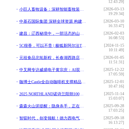
12:43:29]
[2026-03-13
小巨人畜牧设备：深耕智能畜牧装备39载，全产业链赋能现代养殖发展
19:29:34]
[2026-03-10
中基石国际集团 深耕全球资源 构建贸易物流产业生态
16:33:47]
[2026-02-03
建昌：辽西秘境中，一部活态的山水人文史诗
16:08:53]
[2024-11-15
5C很香，可以不贵 | 极狐新阿尔法T5正式上市，起售价仅需12.38万！
10:11:49]
[2026-01-05
元祖食品北拓新程，长春湖西路店盛大开业！
11:51:31]
[2025-12-22
中叉网专访威盛电子黄宗庆：AI双镜技术重构危化安全范式
17:05:59]
[2025-12-01
咖博士Castle全自动咖啡机支撑精品进阶，上海咖啡进修课圆满落幕
10:47:16]
[2025-11-14
2025 NORTHLAND诺诗兰阳朔100国际徒步越野赛落幕 当非遗遇见山野，徒步成为新的文化方式
15:03:07]
[2025-09-28
森森火山泥提醒：隐身杀手，正在放毒，对孕妇和儿童伤害最大！
17:03:25]
[2025-09-18
智驭时代，创变领航！德力西电气首席品牌官王策荣膺虎啸奖年度品牌人物
16:13:27]