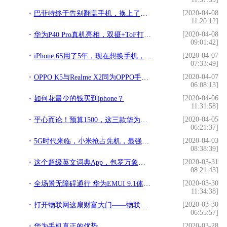
[2020-04-08
巴菲特终于告别翻盖手机，换上了台 iPhone 11
11:20:12]
[2020-04-08
华为P40 Pro真机亮相，双摄+ToF打孔！是你的菜吗？
09:01:42]
[2020-04-07
iPhone 6S用了5年，现在想换手机，又很纠结苹果没5G手机？
07:33:49]
[2020-04-07
OPPO K5与Realme X2同为OPPO手机，配置相同，价格却相差几百？
06:08:13]
[2020-04-06
如何花最少的钱买到iphone？
11:31:58]
[2020-04-05
平心而论！预算1500，这三款华为手机最值得买，选哪款都不亏
06:21:37]
[2020-04-03
5G时代来临，小米抢占先机，最强性能小米10或成行业标杆
08:38:39]
[2020-03-31
这个超级英文词典App，包罗万象，简直太赞了
08:21:43]
[2020-03-30
全场景无障碍通行 华为EMUI 9.1体验：俩字“贴心”
11:34:38]
[2020-03-30
打开物联网这扇财富大门——物联网的三种赚钱方式
06:55:57]
[2020-03-28
华为手机真正的优势