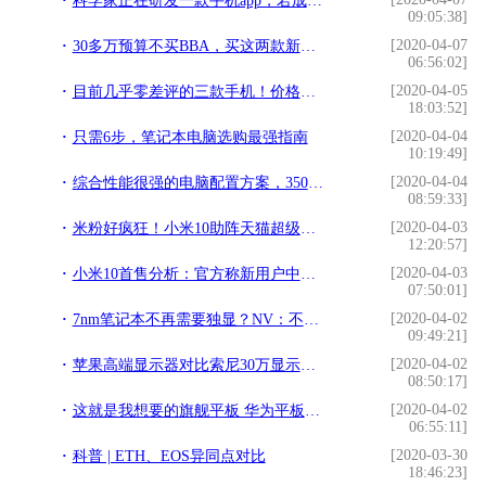
科学家正在研发一款手机app，若成功或可挽救无数人的生命
09:05:38]
[2020-04-07
30多万预算不买BBA，买这两款新车，你愿意吗？
06:56:02]
[2020-04-05
目前几乎零差评的三款手机！价格接地气，用个三五年不过时
18:03:52]
[2020-04-04
只需6步，笔记本电脑选购最强指南
10:19:49]
[2020-04-04
综合性能很强的电脑配置方案，3500元预算装机，颜值还很高！
08:59:33]
[2020-04-03
米粉好疯狂！小米10助阵天猫超级品牌日！日销售额破三亿
12:20:57]
[2020-04-03
小米10首售分析：官方称新用户中华为贡献最大
07:50:01]
[2020-04-02
7nm笔记本不再需要独显？NV：不存在的事儿
09:49:21]
[2020-04-02
苹果高端显示器对比索尼30万显示器：结果翻车了
08:50:17]
[2020-04-02
这就是我想要的旗舰平板 华为平板M6不负期待
06:55:11]
[2020-03-30
科普 | ETH、EOS异同点对比
18:46:23]