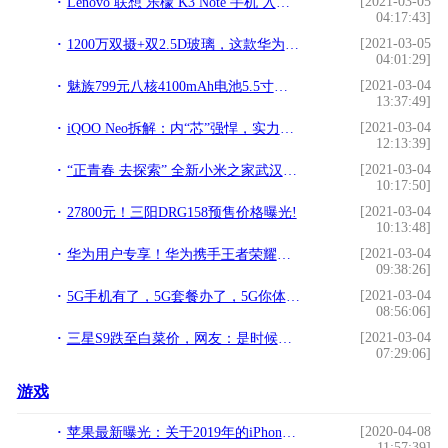
[2021-03-05
Lenovo 联想 乐檬 K3 Note 手机 入手体验!
04:17:43]
[2021-03-05
1200万双摄+双2.5D玻璃，这款华为手机已降至1599元!
04:01:29]
[2021-03-04
魅族799元八核4100mAh电池5.5寸铝镁合金手机评测!
13:37:49]
[2021-03-04
iQOO Neo拆解：内“芯”强悍，实力诠释中端手机典范!
12:13:39]
[2021-03-04
“正青春 去探索” 全新小米之家武汉旗舰店 将黑科技落地展示!
10:17:50]
[2021-03-04
27800元！三阳DRG158预售价格曝光!
10:13:48]
[2021-03-04
华为用户专享！华为携手王者荣耀推出四大美女主题!
09:38:26]
[2021-03-04
5G手机有了，5G套餐办了，5G你体验了吗？5G带火哪些应用!
08:56:06]
[2021-03-04
三星S9跌至白菜价，网友：是时候做出选择了!
07:29:06]
游戏
[2020-04-08
苹果最新曝光：关于2019年的iPhone新机，你想知道的都在这了！
11:57:39]