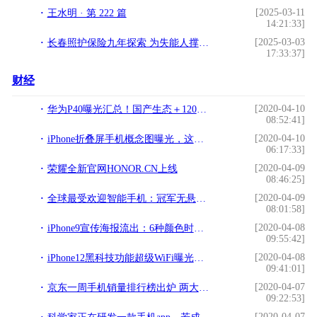
[2025-03-11
王水明 · 第 222 篇
14:21:33]
[2025-03-03
长春照护保险九年探索 为失能人撑起“照护伞”
17:33:37]
财经
[2020-04-10
华为P40曝光汇总！国产生态＋120Hz屏幕＋超级影像系统，你买吗？
08:52:41]
[2020-04-10
iPhone折叠屏手机概念图曝光，这款iPhone变化可不一般
06:17:33]
[2020-04-09
荣耀全新官网HONOR.CN上线
08:46:25]
[2020-04-09
全球最受欢迎智能手机：冠军无悬念，国产仅小米一款机型入围
08:01:58]
[2020-04-08
iPhone9宣传海报流出：6种颜色时尚感爆棚，三千块值了
09:55:42]
[2020-04-08
iPhone12黑科技功能超级WiFi曝光：500米都有信号
09:41:01]
[2020-04-07
京东一周手机销量排行榜出炉 两大品牌持续霸榜
09:22:53]
[2020-04-07