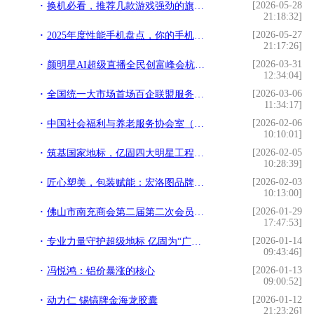
[2026-05-28
换机必看，推荐几款游戏强劲的旗舰手机
21:18:32]
[2026-05-27
2025年度性能手机盘点，你的手机上榜了吗？
21:17:26]
[2026-03-31
颜明星AI超级直播全民创富峰会杭州落幕，知名大健康操盘手程译墨携手增量传媒
12:34:04]
[2026-03-06
全国统一大市场首场百企联盟服务站授牌会议在广东成功举办
11:34:17]
[2026-02-06
中国社会福利与养老服务协会室（车）内环境与健康科技分会正式成立！
10:10:01]
[2026-02-05
筑基国家地标，亿固四大明星工程铸就品质丰碑
10:28:39]
[2026-02-03
匠心塑美，包装赋能：宏洛图品牌设计引领美妆包装新纪元
10:13:00]
[2026-01-29
佛山市南充商会第二届第二次会员大会暨2026年迎春晚会圆满举行
17:47:53]
[2026-01-14
专业力量守护超级地标 亿固为“广州白云国际机场”筑牢品质基石！
09:43:46]
[2026-01-13
冯悦鸿：铝价暴涨的核心
09:00:52]
[2026-01-12
动力仁 锡镐牌金海龙胶囊
21:23:26]