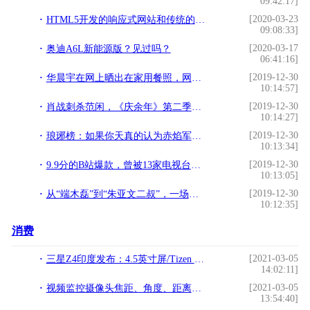
09:42:17]
[2020-03-23
HTML5开发的响应式网站和传统的网站相比到底有什么优势？
09:08:33]
[2020-03-17
奥迪A6L新能源版？见过吗？
06:41:16]
[2019-12-30
华晨宇在网上晒出在家用餐照，网友说他的餐具我们用不起
10:14:57]
[2019-12-30
肖战刺杀范闲，《庆余年》第二季不续签？导演怕是“别有用心”
10:14:27]
[2019-12-30
琅琊榜：如果你天真的认为赤焰军不会造反，那就大错特错了
10:13:34]
[2019-12-30
9.9分的B站爆款，曾被13家电视台拒播
10:13:05]
[2019-12-30
从“端木磊”到“朱亚文二叔”，一场大火后，俞灏明到底怎么了？
10:12:35]
消费
[2021-03-05
三星Z4印度发布：4.5英寸屏/Tizen 3.0!
14:02:11]
[2021-03-05
视频监控摄像头焦距、角度、距离参考值!
13:54:40]