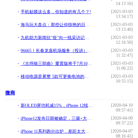
14:13:16]
[2021-03-03
手机贴膜这么多，你知道的有几个？!
13:34:17]
[2021-03-03
海马玩大盘点：那些让你惊艳的日式AVG手游!
13:13:40]
[2021-03-03
九机助力新闻抗“疫”向一线采访记者提供口罩5000只!
12:16:50]
[2021-03-03
96665！长春龙嘉机场服务（投诉）电话今日启用！!
11:32:47]
[2021-03-03
《古惑狼三部曲》重置版将于7月10日登陆任天堂Switch!
11:06:22]
[2021-03-03
移动电源是累赘 5款可更换电池的手机推荐!
10:55:15]
微商
[2020-04-10
新OLED屏功耗减15%，iPhone 12续航有救了？
09:57:41]
[2020-04-09
iPhone12发布日期被确定，三摄+大电池+5G，价格感人
09:37:22]
[2020-04-07
iPhone 11系列跑分出炉，差距太大，安卓仍需努力
08:16:41]