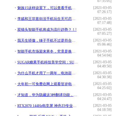
07:35:05]
[2021-03-05
魅族15这样设置下，可以查看手机上电池剩余电量的百分比哦！!
07:26:17]
[2021-03-05
李嫣和王菲逛街没手机玩生无可恋，李亚鹏和她逛街把她拍成公主!
07:17:48]
[2021-03-05
双镜头智能手机将成为流行趋势？！!
07:05:27]
[2021-03-05
我天生骄傲，锤子手机不过是符合我的情怀？!
05:06:46]
[2021-03-05
智能手机市场迎来寒冬，究竟是换机热情的减淡，还是触达了天花板!
04:54:04]
[2021-03-05
SUGAR糖果手机科技美学空间：SUGAR Cafe震撼登场!
04:49:50]
[2021-03-05
为什么手机才用了一两年，电池容量就开始衰减了？!
04:30:38]
[2021-03-05
大年初一可免费在网上观看贺岁电影《囧妈》!
04:25:02]
[2021-03-05
才知道，华为隐藏这3种翻译功能，竟如此强大，难道是我落后了？!
04:24:47]
[2021-03-05
RTX2070 144Hz电竞屏 神舟Z9专业游戏笔记本光影追踪!
04:18:59]