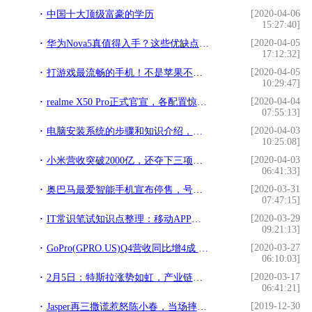
[2020-04-06
中国十大顶级富豪的学历
15:27:40]
[2020-04-05
华为Nova5真值得入手？这些优缺点告诉你答案
17:12:32]
[2020-04-05
打游戏最流畅的手机！不是苹果不是华为，是均价两千的国产品牌
10:29:47]
[2020-04-04
realme X50 Pro正式官宣，各配置惊喜多多
07:55:13]
[2020-04-03
电脑安装系统的步骤和知识介绍，这些知识不懂您绝对不会装系统！
10:25:08]
[2020-04-03
小米营收突破2000亿，还夺下三项第一，比华为都优秀？
06:41:33]
[2020-03-31
奥巴马最爱智能手机宣布停售，号称是全球最安全，网友：血亏啊
07:47:15]
[2020-03-29
IT常识笔试知识点整理：移动APP、网红内容成产模式的差异
09:21:13]
[2020-03-27
GoPro(GPRO.US)Q4营收同比增4成 净利润同比增近2倍
06:10:03]
[2020-03-17
2月5日：特斯拉涨势如虹，产业链再起风云
06:41:21]
[2019-12-30
Jasper再三撒谎惹怒陈小春，当场摔碗发脾气，工作人员都不敢说话