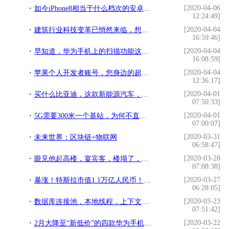
[2020-04-06
如今iPhone8相当于什么档次的安卓手机？看完后不得不说“真香”
12:24:49]
[2020-04-04
建筑行业科技变革已悄然来临，想想就让人怦然心动
16:59:46]
[2020-04-04
早知道，华为手机上的扫描功能这么好用，就不花几千块买扫描仪了
16:08:59]
[2020-04-04
苹果个人开发者账号，您身边的超级签名
12:36:17]
[2020-04-01
买什么比亚迪，这款新能源汽车，标配HUD抬头显示，起售仅6.68万
07:50:33]
[2020-04-01
5G需要300米一个基站，为何不直接弄成WIFI呢？
07:00:07]
[2020-03-31
未来世界：区块链+物联网
06:58:47]
[2020-03-28
眼见他起高楼，宴宾客，楼塌了，却正在王思聪身上逆袭了？
07:08:38]
[2020-03-27
暴涨！特斯拉市值1.1万亿人民币！超中国A股车企市值总和
06:28:05]
[2020-03-23
数据库连接池，本地线程，上下文管理
07:51:42]
[2020-03-22
2月大降至“新低价”的四款华为手机，你更看好其中的哪一款？