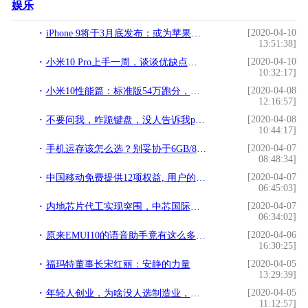
娱乐
[2020-04-10
iPhone 9将于3月底发布：或为苹果带来840亿元收入
13:51:38]
[2020-04-10
小米10 Pro上手一周，谈谈优缺点和真实感受：一款“满分”旗舰？
10:32:17]
[2020-04-08
小米10性能篇：标准版54万跑分，UFS3.0极速体验
12:16:57]
[2020-04-08
不要问我，咋跪键盘，没人告诉我python程序媛这么厉害！还能监控
10:44:17]
[2020-04-07
手机运存该怎么选？别妥协于6GB/8GB，其实12GB才是王道
08:48:34]
[2020-04-07
中国移动免费提供12项权益, 用户的福利来了
06:45:03]
[2020-04-07
内地芯片代工实现突围，中芯国际二代FinFET进展快逼近台积电7nm
06:34:02]
[2020-04-06
原来EMUI10的语音助手竟有这么多功能，网友：白拿华为手机了
16:30:25]
[2020-04-05
福玛特董事长宋红丽：安静的力量
13:29:39]
[2020-04-05
年轻人创业，为啥没人选制造业，全都扎堆互联网与服务业？
11:12:57]