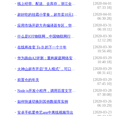
[2020-04-01
线上经营、配送、去库存，浙江全力支持餐饮企业渡过难关
07:33:18]
[2020-04-01
超好吃的挂霜小零食，超市卖10元1斤，教你在家做，成本只要2块钱
06:30:28]
[2020-03-31
应用市场开辟方舟编译器专区，华为加速构建应用生态
06:10:11]
[2020-03-30
什么是IOT物联网，中国物联网行业应用现状，未来十大发展方向
12:12:28]
[2020-03-30
在线将改变 To B 的下一个十年
10:56:49]
[2020-03-29
华为路由A2评测：重构家庭网络安全 让家庭更加智能
10:40:18]
[2020-03-29
火神山超市开启“无人模式”，可口可乐有了草莓味｜奇扒说0205
08:31:41]
[2020-03-29
前置仓的年关
07:45:10]
[2020-03-28
Node.js开发小程序，调用百度文字识别接口实现图文识别
07:38:08]
[2020-03-26
如何快速切换到其他数据库实例
06:10:29]
[2020-03-23
安卓手机爱奇艺app中离线视频导出