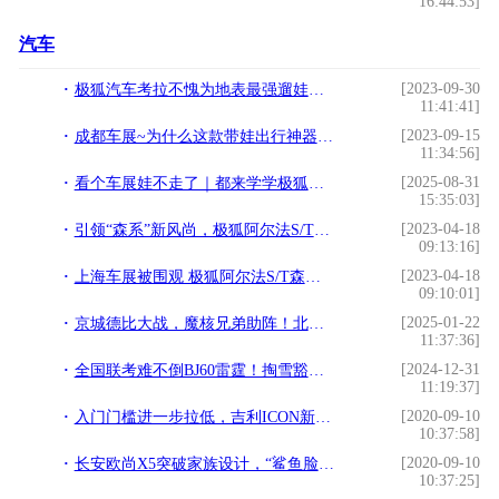
16:44:53]
汽车
[2023-09-30
极狐汽车考拉不愧为地表最强遛娃神车，细节全部拉满！
11:41:41]
[2023-09-15
成都车展~为什么这款带娃出行神器没早点来~
11:34:56]
[2025-08-31
看个车展娃不走了｜都来学学极狐汽车展台吧
15:35:03]
[2023-04-18
引领“森系”新风尚，极狐阿尔法S/T森林版亮相
09:13:16]
[2023-04-18
上海车展被围观 极狐阿尔法S/T森林版带你一起“森”呼吸
09:10:01]
[2025-01-22
京城德比大战，魔核兄弟助阵！北汽男篮北京汽车品牌之夜高端宠粉！
11:37:36]
[2024-12-31
全国联考难不倒BJ60雷霆！掏雪豁沙战陡坡，猛字当头！
11:19:37]
[2020-09-10
入门门槛进一步拉低，吉利ICON新增车型上市售9.98万元起
10:37:58]
[2020-09-10
长安欧尚X5突破家族设计，“鲨鱼脸”造型震慑众人
10:37:25]