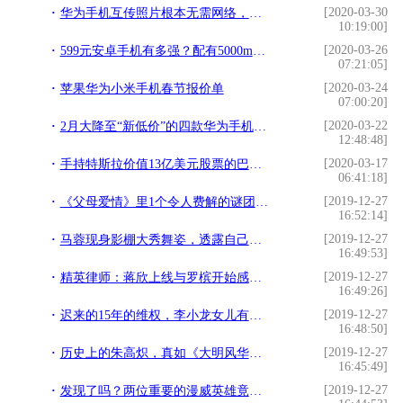
[2020-03-30
华为手机互传照片根本无需网络，点开自带Huawei Share又快又省钱
10:19:00]
[2020-03-26
599元安卓手机有多强？配有5000mAh电池，支持18W快充
07:21:05]
[2020-03-24
苹果华为小米手机春节报价单
07:00:20]
[2020-03-22
2月大降至“新低价”的四款华为手机，你更看好其中的哪一款？
12:48:48]
[2020-03-17
手持特斯拉价值13亿美元股票的巴恩·巴伦：一股也不卖
06:41:18]
[2019-12-27
《父母爱情》里1个令人费解的谜团，也许只有这样才真实
16:52:14]
[2019-12-27
马蓉现身影棚大秀舞姿，透露自己将出道？离开王宝强后疑有新归宿
16:49:53]
[2019-12-27
精英律师：蒋欣上线与罗槟开始感情戏，却是一出别有用心的局
16:49:26]
[2019-12-27
迟来的15年的维权，李小龙女儿有意在养肥鱼？始末原来如此
16:48:50]
[2019-12-27
历史上的朱高炽，真如《大明风华》中梁冠华饰演的这么窝囊吗？
16:45:49]
[2019-12-27
发现了吗？两位重要的漫威英雄竟然从没互动