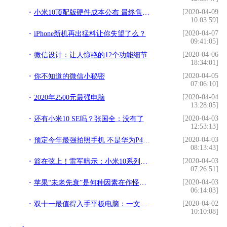
[2020-04-09
小米10顶配版硬件成本公布 最终售价4699元还真不算贵
10:03:59]
[2020-04-07
iPhone新机再出猛料让你失望了么？
09:41:05]
[2020-04-06
微信设计：让人惊艳的12个功能细节
18:34:01]
[2020-04-05
你不知道的微信小秘密
07:06:10]
[2020-04-04
2020年2500元最强电脑
13:28:05]
[2020-04-03
还有小米10 SE吗？张国全：没有了
12:53:13]
[2020-04-03
预定今年最强拍照手机 不是华为P40 Pro 华为还将发布更强旗舰
08:13:43]
[2020-04-03
箭在弦上！雷军暗示：小米10系列有望2月3日开启预热
07:26:51]
[2020-04-03
苹果“未老先衰”是何种因素在作怪？怎样调控才能稳定此“局面”
06:14:03]
[2020-04-02
双十一最值得入手平板电脑：一文读懂华为平板M6“三剑客”
10:10:08]