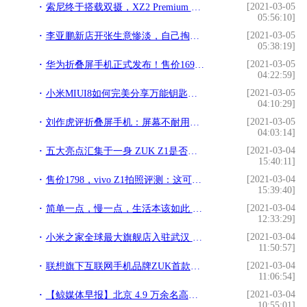
[2021-03-05
索尼终于搭载双摄，XZ2 Premium 国行7月2日预售，多少钱你会买？!
05:56:10]
[2021-03-05
李亚鹏新店开张生意惨淡，自己掏腰包请客会友，胡子拉碴星味全无!
05:38:19]
[2021-03-05
华为折叠屏手机正式发布！售价16999元，不过处理器有点过时了!
04:22:59]
[2021-03-05
小米MIUI8如何完美分享万能钥匙破解了WiFi密码？!
04:10:29]
[2021-03-05
刘作虎评折叠屏手机：屏幕不耐用还有折痕 缺点明显!
04:03:14]
[2021-03-04
五大亮点汇集于一身 ZUK Z1是否值得我们购买!
15:40:11]
[2021-03-04
售价1798，vivo Z1拍照评测：这可能是同价位拍照最好的手机!
15:39:40]
[2021-03-04
简单一点，慢一点，生活本该如此 —ZUK Z1测评!
12:33:29]
[2021-03-04
小米之家全球最大旗舰店入驻武汉 “科技新国货”融入百姓生活!
11:50:57]
[2021-03-04
联想旗下互联网手机品牌ZUK首款机型Z1发布 主打永不卡顿!
11:06:54]
[2021-03-04
【鲸媒体早报】北京 4.9 万余名高三学生今日返校复课!
10:55:01]