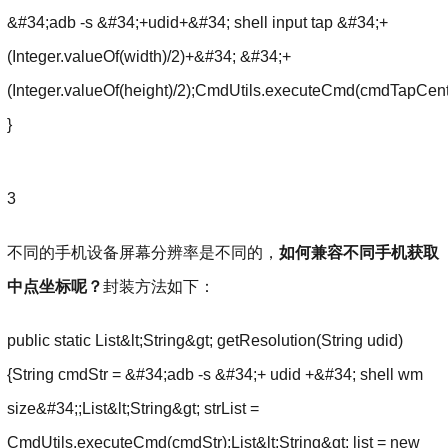
&#34;adb -s &#34;+udid+&#34; shell input tap &#34;+
(Integer.valueOf(width)/2)+&#34; &#34;+
(Integer.valueOf(height)/2);CmdUtils.executeCmd(cmdTapCent
}
3
不同的手机设备屏幕分辨率是不同的，
如何兼容不同手机获取
中点坐标呢？
封装方法如下：
public static List&lt;String&gt; getResolution(String udid)
{String cmdStr = &#34;adb -s &#34;+ udid +&#34; shell wm
size&#34;;List&lt;String&gt; strList =
CmdUtils.executeCmd(cmdStr);List&lt;String&gt; list = new