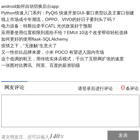
android如何自动切换后台app
Python快速入门系列：PyQt5 快速开发GUI-窗口类型以及主窗口创建
线上市场成今年潮流，OPPO、VIVO的好日子要到头了吗？
电力设备：特斯拉牵手CATL 光伏政策好于预期
应用要使用位置权限到底给不给？EMUI 10这个改变帮你轻松选择
如何更好的使用flask-SQLAlchemy
疫情之下，“无接触”生意火了
又一性价比品牌来袭，小米 POCO 有望进入国内市场
这个低调的鞋王，用传统实体店模式，干出了互联网扩张的速度
一张图对比腾讯、阿里、百度的薪资职级
0
网友评论
请登录后进行评论
条评论
|
140
发表
请文明发言，
还可以输入
字