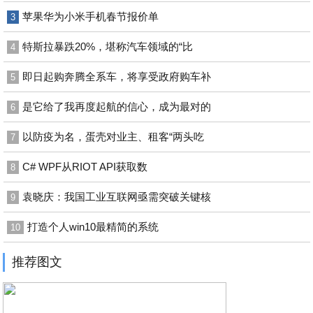
苹果华为小米手机春节报价单
3
特斯拉暴跌20%，堪称汽车领域的“比
4
即日起购奔腾全系车，将享受政府购车补
5
是它给了我再度起航的信心，成为最对的
6
以防疫为名，蛋壳对业主、租客“两头吃
7
C# WPF从RIOT API获取数
8
袁晓庆：我国工业互联网亟需突破关键核
9
打造个人win10最精简的系统
10
推荐图文