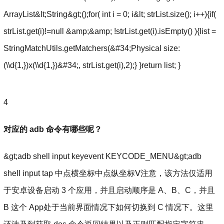
ArrayList&lt;String&gt;();for( int i = 0; i&lt; strList.size(); i++){if(
strList.get(i)!=null &amp;&amp; !strList.get(i).isEmpty() ){list =
StringMatchUtils.getMatchers(&#34;Physical size:
(\\d{1,})x(\\d{1,})&#34;, strList.get(i),2);} }return list; }
4
对应的 adb 命令有哪些呢？
&gt;adb shell input keyevent KEYCODE_MENU&gt;adb
shell input tap 中点横坐标中点纵坐标Ⅴ注意，该方法仅适用
于安卓设备启动 3 个应用，并且启动顺序是 A、B、C，并且
B 这个 App处于当前界面情况下如何切换到 C 情况下。这里