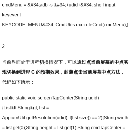
cmdMenu = &#34;adb -s &#34;+udid+&#34; shell input
keyevent
KEYCODE_MENU&#34;;CmdUtils.executeCmd(cmdMenu);}
2
当前界面处于进程切换情况下，可以
通过点当前屏幕的中点实
现切换到进程 C 的预期效果，封装点击当前屏幕中点方法
，
代码如下所示：
public static void screenTapCenter(String udid)
{List&lt;String&gt; list =
AppiumUtil.getResolution(udid);if(list.size() == 2){String width
= list.get(0);String height = list.get(1);String cmdTapCenter =