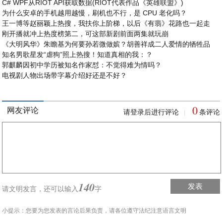
C# WPF从RIOT API获取数据(RIOT代表作品《英雄联盟》)
为什么安卓的手机越用越慢，刷机也不行，是 CPU 老化吗？
王一博等赵丽颖上热搜，我扶你上阶梯，以后《有翡》花路也一起走
刚开播就冲上热度榜第二，可这部新剧前面两集就玩崩
《大明风华》朱瞻基为何要孙若微做嫔？胡善祥成二人爱情的牺牲品
知名男歌星发“虐狗”照上热搜！知道真相的我：？
郭麒麟因初中学历被知名作家怼：不觉得难为情吗？
电视剧人物出场带字幕介绍好还是不好？
0
网友评论
请登录后进行评论
条评论
|
140
发表
请文明发言，
还可以输入
字
小提示：您要为您发表的言论后果负责，请各位遵守法纪注意语言文明