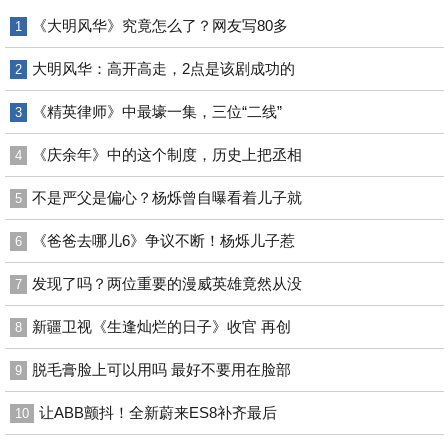
《大明风华》究竟怎么了？网友写80多
1
大明风华：高开高走，2点是该剧成功的
2
《精英律师》中最壕一集，三位“二线”
3
《庆余年》中的这个制度，历史上把丞相
4
不是严父是偏心？杨烁曾自曝看着儿子就
5
《爸爸去哪儿6》争议不断！杨烁儿子惹
6
发现了吗？两位重要的漫威英雄竟然从没
7
新疆卫视《生逢灿烂的日子》收官 再创
8
脱毛膏脸上可以用吗 最好不要用在脸部
9
让ABB颤抖！全新蔚来ES8补齐最后
10