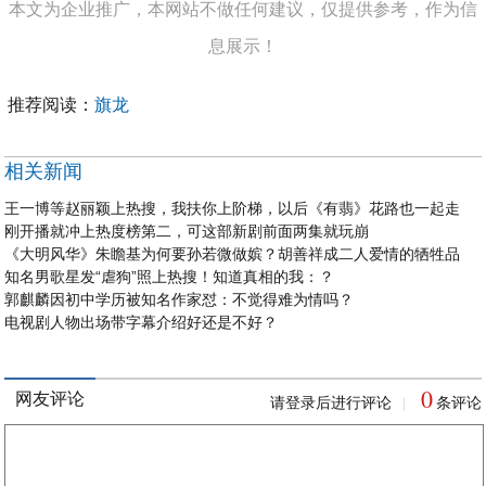
本文为企业推广，本网站不做任何建议，仅提供参考，作为信
息展示！
推荐阅读：
旗龙
相关新闻
王一博等赵丽颖上热搜，我扶你上阶梯，以后《有翡》花路也一起走
刚开播就冲上热度榜第二，可这部新剧前面两集就玩崩
《大明风华》朱瞻基为何要孙若微做嫔？胡善祥成二人爱情的牺牲品
知名男歌星发“虐狗”照上热搜！知道真相的我：？
郭麒麟因初中学历被知名作家怼：不觉得难为情吗？
电视剧人物出场带字幕介绍好还是不好？
0
网友评论
请登录后进行评论
条评论
|