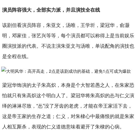
演员阵容强大，全部实力派，并且演技全在线
该剧但看演员阵容，朱亚文，汤唯，王学圻，梁冠华，俞灏
明，邓家佳，张艺兴等等，每个演员都可以称得上是当前娱乐
圈演技派的代表。不说主演朱亚文与汤唯，单说配角的演技也
是全程在线。
梁冠华饰演的太子朱高炽，本身是个大智若愚之人，在朱家恐
怕就只有朱高炽这个明白人了。梁冠华将朱高炽的怂与仁义演
绎的淋淋尽致，“怂”没了牙齿的老虎，才能在帝王家活下去，
这是帝王家的生存之道；仁义，对朱棣心中最痛恨的就是朱家
人相互厮杀，表现的仁义道德意味着避开了朱棣的心病。