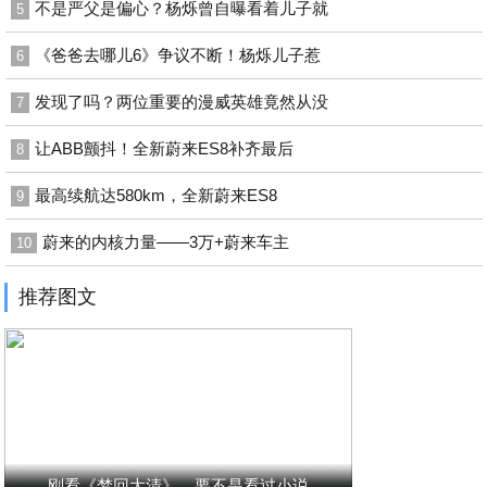
不是严父是偏心？杨烁曾自曝看着儿子就
5
《爸爸去哪儿6》争议不断！杨烁儿子惹
6
发现了吗？两位重要的漫威英雄竟然从没
7
让ABB颤抖！全新蔚来ES8补齐最后
8
最高续航达580km，全新蔚来ES8
9
蔚来的内核力量——3万+蔚来车主
10
推荐图文
刚看《梦回大清》，要不是看过小说