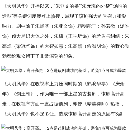
《大明风华》开播以来，“朱亚文的娘”“朱元璋的外貌”“汤唯的
造型”等关键词屡屡登上热搜，展现了该剧强大的号召力和影
响力。剧中除了朱瞻基（朱亚文饰）精明能干；孙若微（汤唯
饰）顾大局识大体之外，朱棣（王学圻饰）的矛盾与纠结；朱
高炽（梁冠华饰）的大智如愚；朱高煦（俞灏明饰）的野心勃
勃都给观众留下了非常深刻的印象。
《大明风华》在收视率上力压同时期的《鹤唳华亭》《庆余
年》《剑王朝》，作为唯一一部上星的古装剧，该剧高开高
走，在收视率方面一直占据前列，即使《精英律师》热播，
《大明风华》也不逞多让。造成该剧高开高走的原因有3点