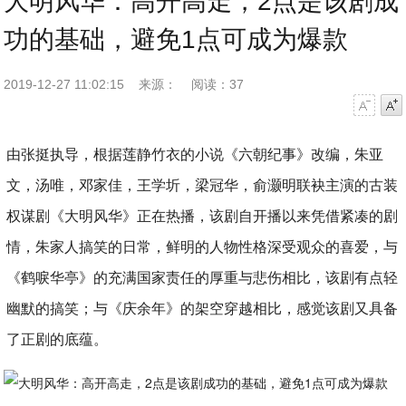
大明风华：高开高走，2点是该剧成
功的基础，避免1点可成为爆款
2019-12-27 11:02:15
来源：
阅读：37
字号减小
字号增大
由张挺执导，根据莲静竹衣的小说《六朝纪事》改编，朱亚
文，汤唯，邓家佳，王学圻，梁冠华，俞灏明联袂主演的古装
权谋剧《大明风华》正在热播，该剧自开播以来凭借紧凑的剧
情，朱家人搞笑的日常，鲜明的人物性格深受观众的喜爱，与
《鹤唳华亭》的充满国家责任的厚重与悲伤相比，该剧有点轻
幽默的搞笑；与《庆余年》的架空穿越相比，感觉该剧又具备
了正剧的底蕴。