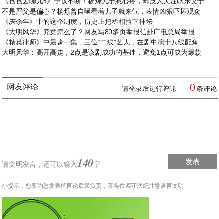
《爸爸去哪儿6》争议不断！杨烁儿子惹心疼，却没人关注耿乐父子
不是严父是偏心？杨烁曾自曝看着儿子就来气，表情凶狠吓坏观众
《庆余年》中的这个制度，历史上把丞相拉下神坛
《大明风华》究竟怎么了？网友写80多页举报信赴广电总局举报
《精英律师》中最壕一集，三位“二线”艺人，在剧中演十八线配角
大明风华：高开高走，2点是该剧成功的基础，避免1点可成为爆款
0
网友评论
请登录后进行评论
条评论
|
140
发表
请文明发言，
还可以输入
字
小提示：您要为您发表的言论后果负责，请各位遵守法纪注意语言文明