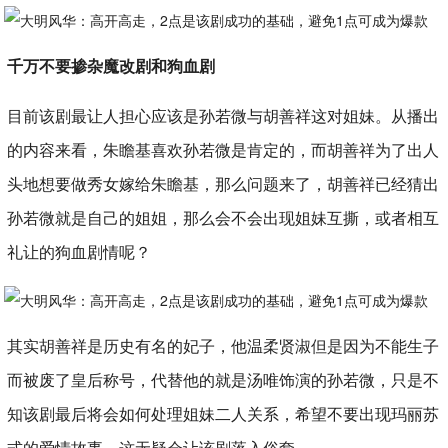
千万不要掺杂魔改剧和狗血剧
目前该剧最让人担心应该是孙若微与胡善祥这对姐妹。从播出
的内容来看，朱瞻基喜欢孙若微是肯定的，而胡善祥为了出人
头地想要做秀女嫁给朱瞻基，那么问题来了，胡善祥已经猜出
孙若微就是自己的姐姐，那么会不会出现姐妹互撕，或者相互
礼让的狗血剧情呢？
其实胡善祥是历史有名的妃子，他温柔贤淑但是因为不能生子
而被废了皇后称号，代替他的就是汤唯饰演的孙若微，只是不
知该剧最后将会如何处理姐妹二人关系，希望不要出现玛丽苏