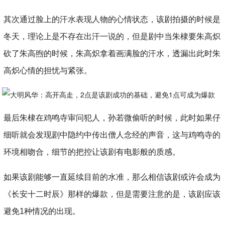
其次通过脸上的汗水表现人物的心情状态，该剧拍摄的时候是
冬天，理论上是不存在出汗一说的，但是剧中当朱棣要朱高炽
砍了朱高煦的时候，朱高炽拿着画满脸的汗水，透漏出此时朱
高炽心情的担忧与紧张。
最后朱棣在鸡鸣寺审问犯人，孙若微偷听的时候，此时如果仔
细听就会发现剧中隐约中传出僧人念经的声音，这与鸡鸣寺的
环境相吻合，细节的把控让该剧有电影般的质感。
如果该剧能够一直延续目前的水准，那么相信该剧或许会成为
《长安十二时辰》那样的爆款，但是需要注意的是，该剧应该
避免1种情况的出现。