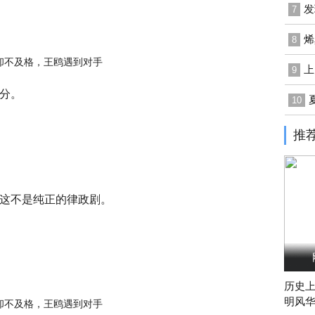
发
7
烯
8
上
9
分。
10
推
这不是纯正的律政剧。
历史
明风