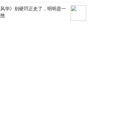
明风华》别硬凹正史了，明明是一
憨憨