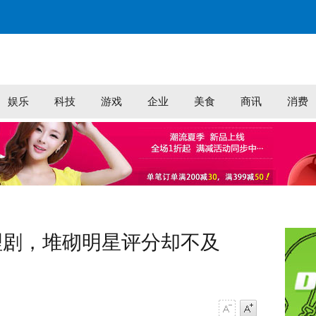
娱乐
科技
游戏
企业
美食
商讯
消费
理剧，堆砌明星评分却不及
字号减小
字号增大