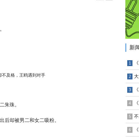
。
新
《
1
大
2
《
3
《
4
二朱珠。
不
5
出后却被男二和女二吸粉。
《
6