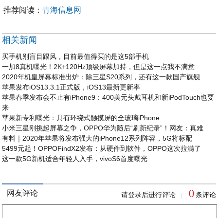
推荐阅读：
青海信息网
相关新闻
买手机别盲目跟风，目前最值得买的是这5部手机
一加8真机曝光！2K+120Hz顶级屏幕加持，但是这一点我不满意
2020年机皇屏幕标准出炉：除三星S20系列，还有这一款国产旗舰
苹果发布iOS13.3.1正式版，iOS13最新更新率
苹果春季发布会不止有iPhone9：400美元头戴耳机和新iPodTouch也要
来
苹果新专利曝光：具有环绕式触摸屏的全玻璃iPhone
小米三星刚挑起屏幕之争，OPPO华为随后“刷新纪录”！网友：真难
有料｜2020年苹果将发布强大的iPhone12系列阵容，5G将标配
5499元起！OPPOFindX2发布：从硬件到软件，OPPO这次拉满了
这一款5G新机适合年轻人入手，vivoS6首度曝光
0
网友评论
请登录后进行评论
条评论
|