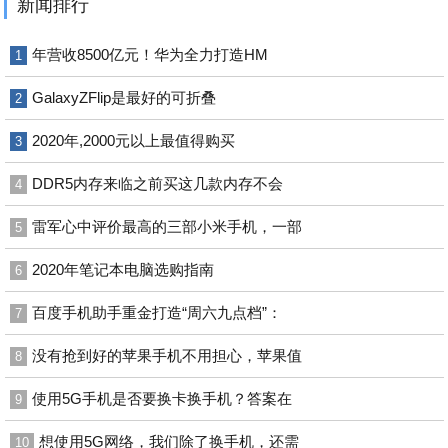
新闻排行
年营收8500亿元！华为全力打造HM
1
GalaxyZFlip是最好的可折叠
2
2020年,2000元以上最值得购买
3
DDR5内存来临之前买这几款内存不会
4
雷军心中评价最高的三部小米手机，一部
5
2020年笔记本电脑选购指南
6
百度手机助手重金打造“周六九点档”：
7
没有抢到好的苹果手机不用担心，苹果值
8
使用5G手机是否要换卡换手机？答案在
9
想使用5G网络，我们除了换手机，还需
10