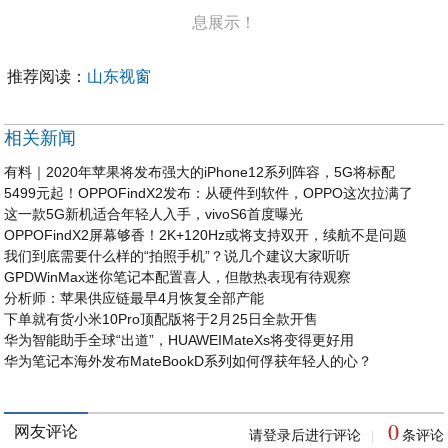
息展示！
推荐阅读：
山东视窗
相关新闻
有料｜2020年苹果将发布强大的iPhone12系列阵容，5G将标配
5499元起！OPPOFindX2发布：从硬件到软件，OPPO这次拉满了
这一款5G新机适合年轻人入手，vivoS6首度曝光
OPPOFindX2屏幕够香！2K+120Hz或将支持双开，续航不是问题
我们到底需要什么样的“拍照手机”？说几个建议大家听听
GPDWinMax迷你笔记本配置喜人，但散热表现有待观察
分析师：苹果供应链最早4月恢复全部产能
下单就有货小米10Pro顶配版将于2月25日全款开售
华为智能助手全球“出道”，HUAWEIMateXs将变得更好用
华为笔记本海外发布MateBookD系列如何俘获年轻人的心？
0
网友评论
请登录后进行评论
条评论
|