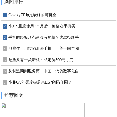
新闻排行
GalaxyZFlip是最好的可折叠
1
小米9重度使用3个月后，聊聊这手机买
2
手机的终极形态是没有屏幕？这款投影手
3
那些年，用过的那些手机——关于国产和
4
魅族又有一款新机：或定价500元，完
5
从制造商到服务商，中国一汽的数字化自
6
小鹏G9能否攻破蔚来ES7的防守圈？
7
推荐图文