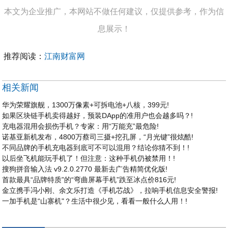
本文为企业推广，本网站不做任何建议，仅提供参考，作为信
息展示！
推荐阅读：
江南财富网
相关新闻
华为荣耀旗舰，1300万像素+可拆电池+八核，399元!
如果区块链手机卖得越好，预装DApp的准用户也会越多吗？!
充电器混用会损伤手机？专家：用“万能充”最危险!
诺基亚新机发布，4800万蔡司三摄+挖孔屏，“月光键”很炫酷!
不同品牌的手机充电器到底可不可以混用？结论你猜不到！!
以后坐飞机能玩手机了！但注意：这种手机仍被禁用！!
搜狗拼音输入法 v9.2.0.2770 最新去广告精简优化版!
首款最具“品牌特质”的“弯曲屏幕手机”跌至冰点价816元!
金立携手冯小刚、余文乐打造《手机芯战》，拉响手机信息安全警报!
一加手机是“山寨机"？生活中很少见，看看一般什么人用！!